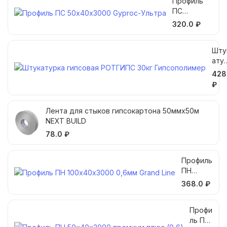
Профиль
ПC
50х40х300
320.0 ₽
0 Gyproc-
Ультра
Шту
ату
а
428
гип
₽
вая
РОТ
Лента для стыков гипсокартона 50ммх50м
ИПС
NEXT BUILD
30кг
Гип
78.0 ₽
пол
ер
Профиль
ПН
100х40х
368.0 ₽
3000
0,6мм
Профи
Grand
ль ПН
Line