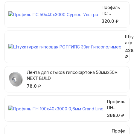
Профиль
ПC
50х40х300
320.0 ₽
0 Gyproc-
Ультра
Шту
ату
а
428
гип
₽
вая
РОТ
Лента для стыков гипсокартона 50ммх50м
ИПС
NEXT BUILD
30кг
Гип
78.0 ₽
пол
ер
Профиль
ПН
100х40х
368.0 ₽
3000
0,6мм
Профи
Grand