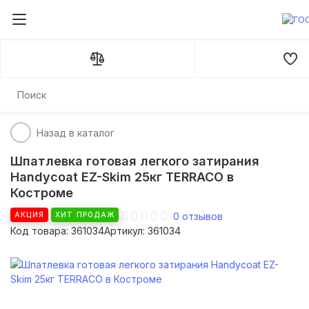
На главную
Лакокрасочные материалы
Шпатлевки
Шп
Назад в каталог
Шпатлевка готовая легкого затирания
Нandycoat EZ-Skim 25кг TERRACO в
Костроме
АКЦИЯ
ХИТ ПРОДАЖ
0
отзывов
Код товара: 361034
Артикул: 361034