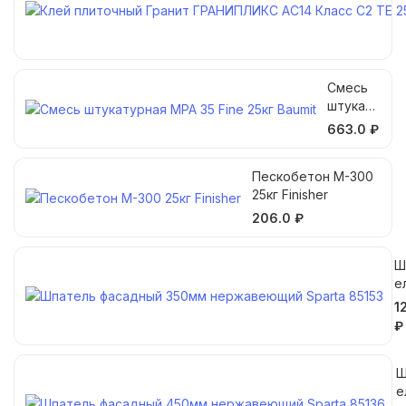
2кг
Baumi
t
Смесь
штукату
рная
663.0 ₽
MPA 35
Fine
Пескобетон М-300
25кг
25кг Finisher
Baumit
206.0 ₽
Ш
е
ф
1
д
₽
3
м
Ш
н
е
а