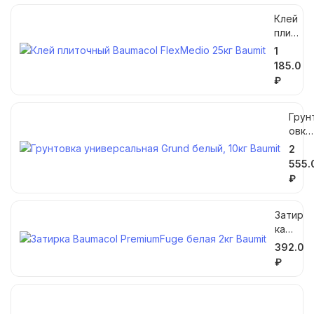
Клей
плит
очны
1
й
185.0
Baum
₽
acol
Flex
Medi
Грун
o
овка
25кг
унив
2
Baumi
рсал
555.
t
ная
₽
Grun
белы
Затир
й,
ка
10кг
Baum
Baum
392.0
acol
t
₽
Premi
umFu
ge
белая