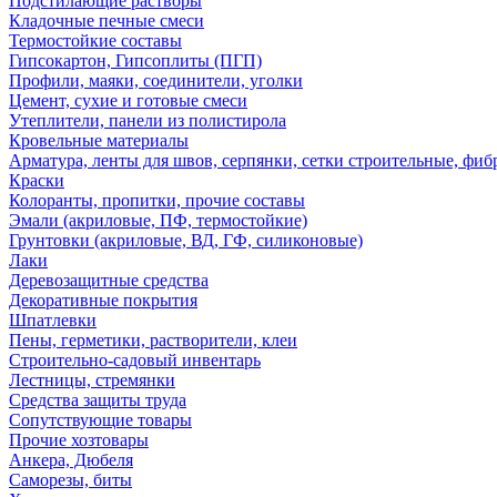
Подстилающие растворы
Кладочные печные смеси
Термостойкие составы
Гипсокартон, Гипсоплиты (ПГП)
Профили, маяки, соединители, уголки
Цемент, сухие и готовые смеси
Утеплители, панели из полистирола
Кровельные материалы
Арматура, ленты для швов, серпянки, сетки строительные, фиб
Краски
Колоранты, пропитки, прочие составы
Эмали (акриловые, ПФ, термостойкие)
Грунтовки (акриловые, ВД, ГФ, силиконовые)
Лаки
Деревозащитные средства
Декоративные покрытия
Шпатлевки
Пены, герметики, растворители, клеи
Строительно-садовый инвентарь
Лестницы, стремянки
Средства защиты труда
Сопутствующие товары
Прочие хозтовары
Анкера, Дюбеля
Саморезы, биты