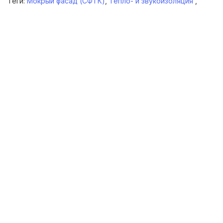
Теги:
Мокрый фасад (СФТК)
,
Тепло- и звукоизоляция
,
представлен в интернет-магазине ГОСТ, Кострома.
У нас вы можете приобрести любой вид
утеплителя, по самым низким ценам. Для вас
всегда самые качественные товары. Быстрая
доставка, удобный самовывоз.