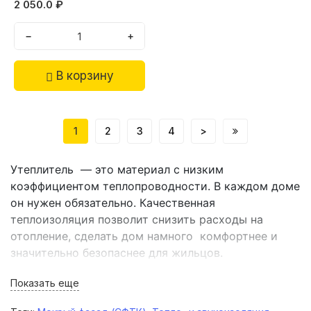
2 050.0 ₽
−
+
В корзину
1
2
3
4
>
Утеплитель — это материал с низким
коэффициентом теплопроводности. В каждом доме
он нужен обязательно. Качественная
теплоизоляция позволит снизить расходы на
отопление, сделать дом намного комфортнее и
значительно безопаснее для жильцов.
Задача любого утеплителя — сделать помещения
Показать еще
теплее, а помочь в этом могут различные
материалы, широкий ассортимент которых