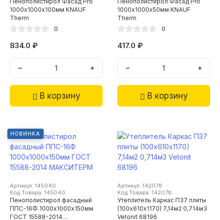
Пенополистирол Фасад Pro
Пенополистирол Фасад Pro
1000х1000х100мм KNAUF
1000х1000х50мм KNAUF
Therm
Therm
0
0
834.0 ₽
417.0 ₽
−
+
−
+
В корзину
В корзину
НОВИНКА
Артикул: 145040
Артикул: 142078
Код Товара: 145040
Код Товара: 142078
Пенополистирол фасадный
Утеплитель Каркас П37 плиты
ППС-16Ф 1000х1000х150мм
(100х610х1170) 7,14м2 0,714м3
ГОСТ 15588-2014
Vetonit 68196