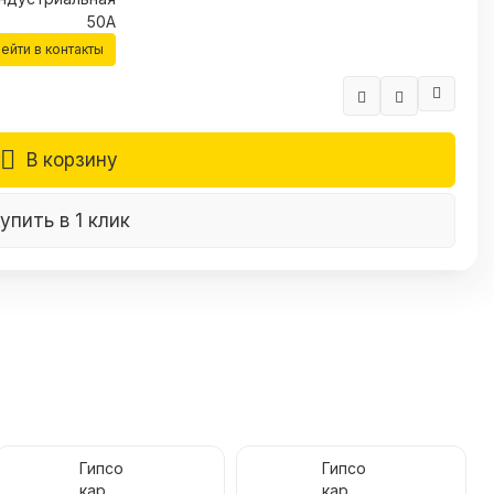
50А
ейти в контакты
В корзину
упить в 1 клик
Гипсо
Гипсо
карто
карто