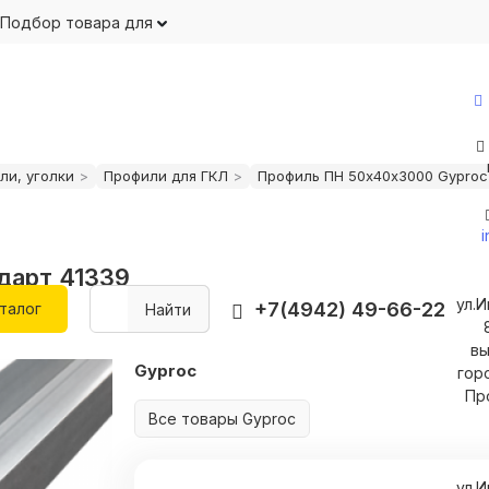
Подбор товара для
ли, уголки
Профили для ГКЛ
Профиль ПН 50х40х3000 Gyproc
дарт 41339
ул.
+7(4942) 49-66-22
талог
Найти
вы
Gyproc
гор
Пр
Все товары Gyproc
ул.