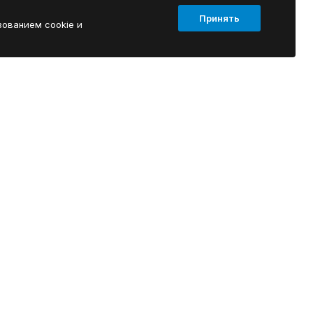
Принять
зованием cookie и
КОНТАКТЫ
+7(4942) 49-66-22
+7 953 640 08 88
г.Кострома, ул.Индустриальная 85, стр. 2
Пункт выдачи заказов в городе
Ярославль: Проспект Ленина, дом 4