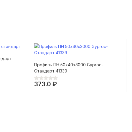
Glas
s
ндарт
Профиль ПН 50х40х3000 Gyproc-
Стандарт 41339
373.0 ₽