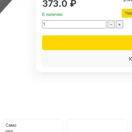
373.0 ₽
Пер
В наличии
−
+
К
Само
рез