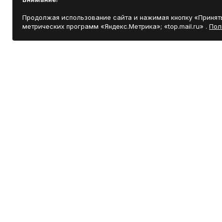
Продолжая использование сайта и нажимая кнопку «Принять
метрических программ «Яндекс.Метрика»; «top.mail.ru» .
Пол
ИНФОРМАЦИЯ
Согласие на обработку персональных данных
О нас
Отзывы покупателей
Пользовательское соглашение
Наш адрес