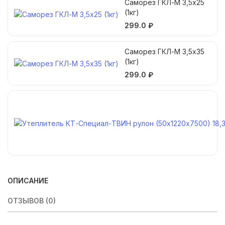
Саморез ГКЛ-М 3,5х25
3000*
(1кг)
1200*
12,5
299.0 ₽
Vetoni
t
Саморез ГКЛ-М 3,5х35
(1кг)
299.0 ₽
ОПИСАНИЕ
ОТЗЫВОВ (0)