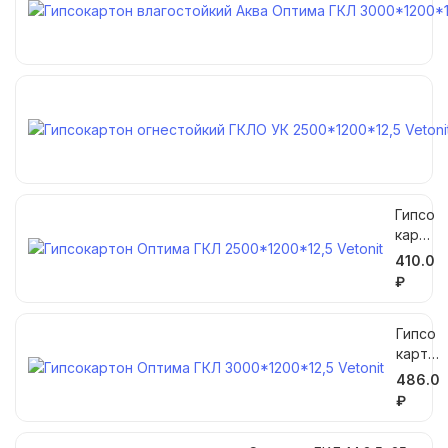
Гипсо
карт
он
410.0
Опти
₽
ма
ГКЛ
Гипсо
2500
карто
*1200
н
*12,5
486.0
Опти
Veton
₽
ма
it
ГКЛ