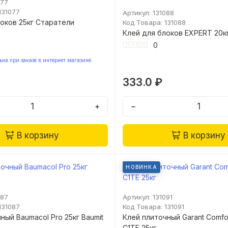
077
131077
Артикул: 131088
оков 25кг Старатели
Код Товара: 131088
Клей для блоков EXPERT 20к
0
на при заказе в интернет магазине.
333.0 ₽
+
−
В корзину
В корзину
НОВИНКА
087
Артикул: 131091
131087
Код Товара: 131091
ный Baumacol Pro 25кг Baumit
Клей плиточный Garant Comfo
C1TE 25кг