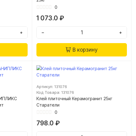
0
1 073.0 ₽
+
−
+
В корзину
Артикул: 131076
Код Товара: 131076
НИПЛИКС
Клей плиточный Керамогранит 25кг
ит
Старатели
0
798.0 ₽