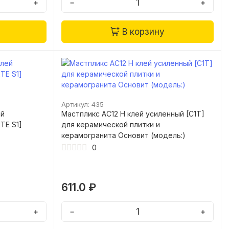
+
−
+
В корзину
Артикул: 435
ей
Мастпликс AC12 H клей усиленный [C1T]
TE S1]
для керамической плитки и
керамогранита Основит (модель:)
0
611.0 ₽
+
−
+