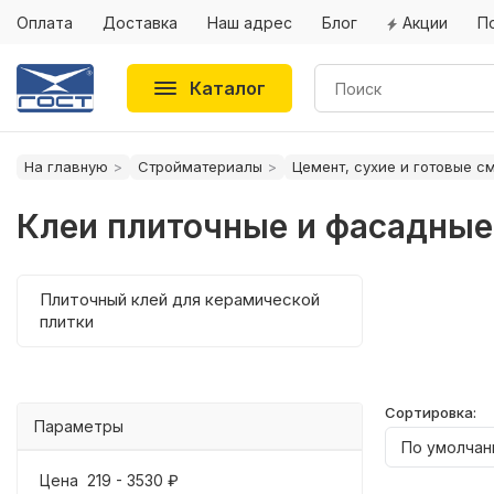
Оплата
Доставка
Наш адрес
Блог
Акции
П
Каталог
На главную
Стройматериалы
Цемент, сухие и готовые с
Клеи плиточные и фасадные
Плиточный клей для керамической
плитки
Сортировка:
Параметры
Цена
219
-
3530
₽