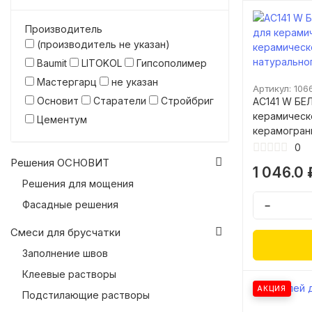
Производитель
(производитель не указан)
Baumit
LITOKOL
Гипсополимер
Мастергарц
не указан
Артикул: 106
Основит
Старатели
Стройбриг
AC141 W БЕ
керамическ
Цементум
керамогран
камня (моде
0
Решения ОСНОВИТ
1 046.0 
Решения для мощения
Фасадные решения
−
Смеси для брусчатки
Заполнение швов
Клеевые растворы
АКЦИЯ
Подстилающие растворы