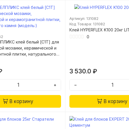
Артикул: 131082
Код Товара: 131082
Клей HYPERFLEX K100 20кг L
0
62
ЛПЛИКС клей белый [С1T] для
ой мозаики, керамической и
итной плитки, натурального
ль:)
₽
3 530.0 ₽
+
−
В корзину
В корзину