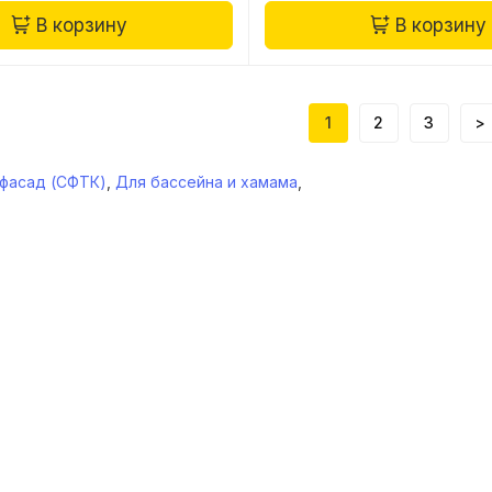
В корзину
В корзину
1
2
3
>
фасад (СФТК)
,
Для бассейна и хамама
,