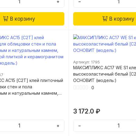
+
−
В корзину
В корзину
Артикул: 1795
МАКСИПЛИКС AC17 WЕ S1 кл
высокоэластичный белый [C2
67
 AC15 [С2T] клей плиточный
ОСНОВИТ (модель:)
ки стен и пола
0
ным и натуральным камнем,
ой плиткой и керамогранитом
одель:)
3 172.0 ₽
+
−