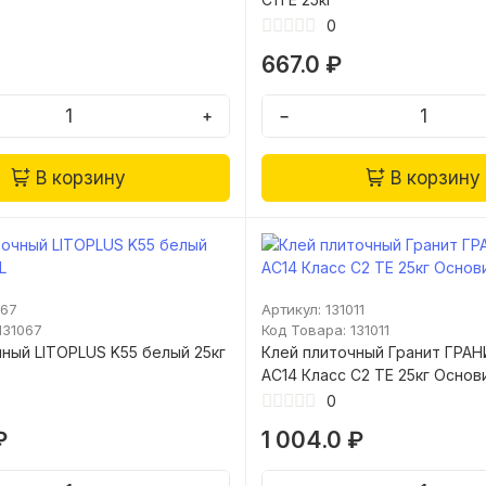
0
667.0 ₽
+
−
В корзину
В корзину
067
Артикул: 131011
131067
Код Товара: 131011
ный LITOPLUS K55 белый 25кг
Клей плиточный Гранит ГРА
АС14 Класс C2 TE 25кг Основ
0
₽
1 004.0 ₽