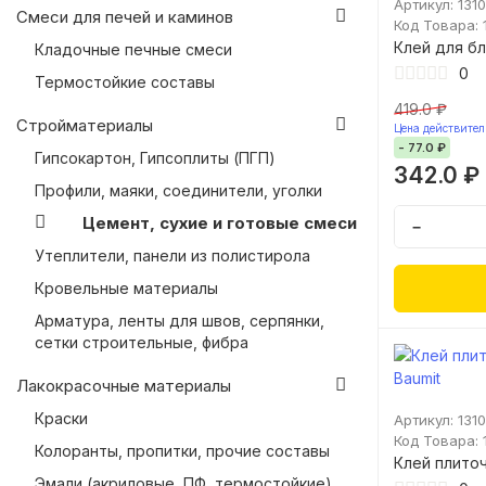
Артикул: 131
Смеси для печей и каминов
Код Товара: 
Клей для бл
Кладочные печные смеси
0
Термостойкие составы
419.0 ₽
Стройматериалы
Цена действитель
- 77.0 ₽
Гипсокартон, Гипсоплиты (ПГП)
342.0 ₽
Профили, маяки, соединители, уголки
Цемент, сухие и готовые смеси
−
Утеплители, панели из полистирола
Кровельные материалы
Арматура, ленты для швов, серпянки,
сетки строительные, фибра
Лакокрасочные материалы
Краски
Артикул: 131
Код Товара: 
Колоранты, пропитки, прочие составы
Клей плиточ
Эмали (акриловые, ПФ, термостойкие)