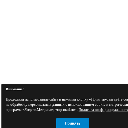
Внимание!
Продолжая использование сайта и нажимая кнопку «Принять», вы даёте со
на обработку персональных данных с использованием cookie и метрическ
программ «Яндекс.Метрика»; «top.mail.ru» .
Политика конфиденциальност
Принять