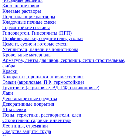
Фасадные решения
Заполнение швов
Клеевые растворы
Подстилающие растворы
Кладочные печные смеси
Термостойкие составы
Гипсокартон, Гипсоплиты (ПГП)
Профили, маяки, соединители, уголки
Цемент, сухие и готовые смеси
Утеплители, панели из полистирола
Кровельные материалы
Арматура, ленты для швов, серпянки, сетки строительные,
фибра
Краски
Колоранты, пропитки, прочие составы
Эмали (акриловые, ПФ, термостойкие)
Грунтовки (акриловые, ВД, ГФ, силиконовые)
Лаки
Деревозащитные средства
Декоративные покрытия
Шпатлевки
Пены, герметики, растворители, клеи
Строительно-садовый инвентарь
Лестницы, стремянки
Средства защиты труда