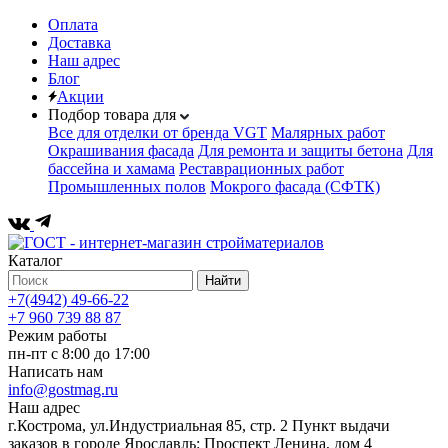
Оплата
Доставка
Наш адрес
Блог
Акции
Подбор товара для
Все для отделки от бренда VGT
Малярных работ
Окрашивания фасада
Для ремонта и защиты бетона
Для
бассейна и хамама
Реставрационных работ
Промышленных полов
Мокрого фасада (СФТК)
Каталог
Найти
+7(4942) 49-66-22
+7 960 739 88 87
Режим работы
пн-пт с 8:00 до 17:00
Написать нам
info@gostmag.ru
Наш адрес
г.Кострома, ул.Индустриальная 85, стр. 2 Пункт выдачи
заказов в городе Ярославль: Проспект Ленина, дом 4