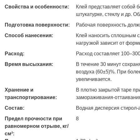
Свойства и особенности:
Клей представляет собой б
штукатурке, стеклу и др. О
Подготовка поверхности:
Рабочая поверхность долж
Способ нанесения:
Клей наносить сплошным сл
нагрузкой зависит от фор
Расход:
Расход составляет 100–300 
Время высыхания:
В течение 30 минут сохран
воздуха (60±5)%. При боле
увеличивается.
Хранение и
В плотно закрытой таре пр
транспортирование:
замораживания-оттаивания
Состав:
Водная дисперсия стирол-
Предел прочности при
8
равномерном отрыве, кг/
см²: