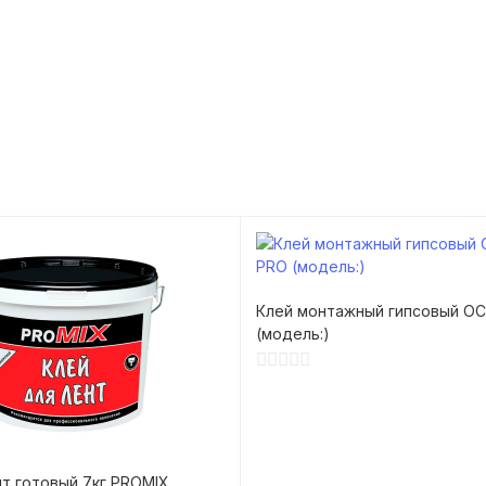
Клей монтажный гипсовый О
(модель:)
нт готовый 7кг PROMIX