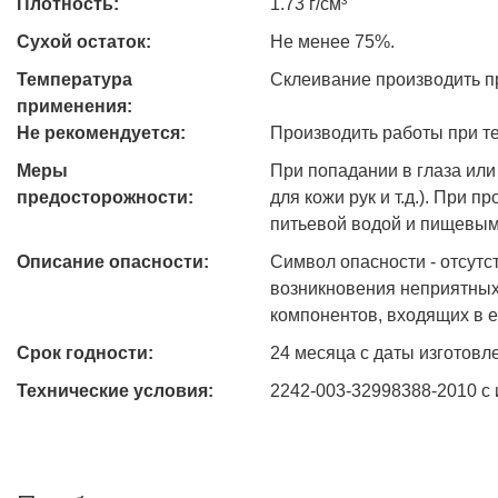
Плотность:
1.73 г/см³
Сухой остаток:
Не менее 75%.
Температура
Склеивание производить пр
применения:
Не рекомендуется:
Производить работы при те
Меры
При попадании в глаза или
предосторожности:
для кожи рук и т.д.). При
питьевой водой и пищевыми
Описание опасности:
Символ опасности - отсутст
возникновения неприятных 
компонентов, входящих в е
Срок годности:
24 месяца с даты изготовл
Технические условия:
2242-003-32998388-2010 с и