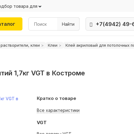
одбор товара для
+7(4942) 49-
аталог
Найти
 растворители, клеи
Клеи
Клей акриловый для потолочных п
тий 1,7кг VGT в Костроме
Кратко о товаре
Все характеристики
VGT
Все товары VGT