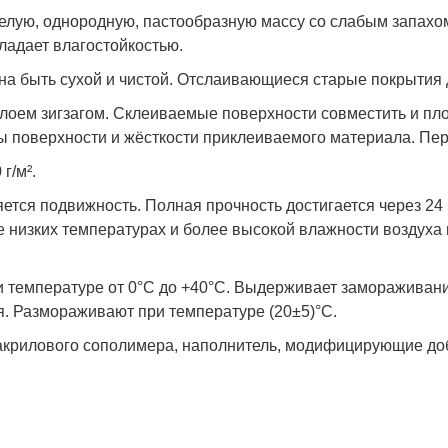
елую, однородную, пастообразную массу со слабым запахом.
бладает влагостойкостью.
на быть сухой и чистой. Отслаивающиеся старые покрытия
оем зигзагом. Склеиваемые поверхности совместить и плот
мы поверхности и жёсткости приклеиваемого материала. П
г/м².
яется подвижность. Полная прочность достигается через 24 
е низких температурах и более высокой влажности воздуха
и температуре от 0°С до +40°С. Выдерживает замораживание
. Размораживают при температуре (20±5)°С.
акрилового сополимера, наполнитель, модифицирующие до