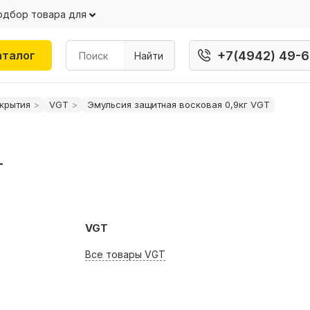
одбор товара для
+7(4942) 49-6
аталог
Найти
крытия
VGT
Эмульсия защитная восковая 0,9кг VGT
T
VGT
Все товары VGT