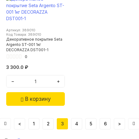
Артикул: 389010
Код Товара: 389010
Декоративное покрытие Seta
Argento ST-001 1кг
DECORAZZA DST001-1
0
3 300.0 ₽
−
+
В корзину
<
1
2
3
4
5
6
>