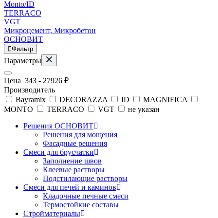
Monto/ID
TERRACO
VGT
Микроцемент, Микробетон
ОСНОВИТ
Фильтр
Параметры
Цена
343
-
27926
₽
Производитель
Bayramix
DECORAZZA
ID
MAGNIFICA
MONTO
TERRACO
VGT
не указан
Решения ОСНОВИТ
Решения для мощения
Фасадные решения
Смеси для брусчатки
Заполнение швов
Клеевые растворы
Подстилающие растворы
Смеси для печей и каминов
Кладочные печные смеси
Термостойкие составы
Стройматериалы