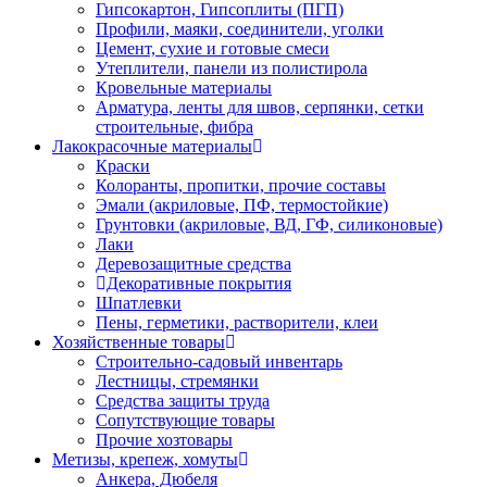
Гипсокартон, Гипсоплиты (ПГП)
Профили, маяки, соединители, уголки
Цемент, сухие и готовые смеси
Утеплители, панели из полистирола
Кровельные материалы
Арматура, ленты для швов, серпянки, сетки
строительные, фибра
Лакокрасочные материалы
Краски
Колоранты, пропитки, прочие составы
Эмали (акриловые, ПФ, термостойкие)
Грунтовки (акриловые, ВД, ГФ, силиконовые)
Лаки
Деревозащитные средства
Декоративные покрытия
Шпатлевки
Пены, герметики, растворители, клеи
Хозяйственные товары
Строительно-садовый инвентарь
Лестницы, стремянки
Средства защиты труда
Сопутствующие товары
Прочие хозтовары
Метизы, крепеж, хомуты
Анкера, Дюбеля