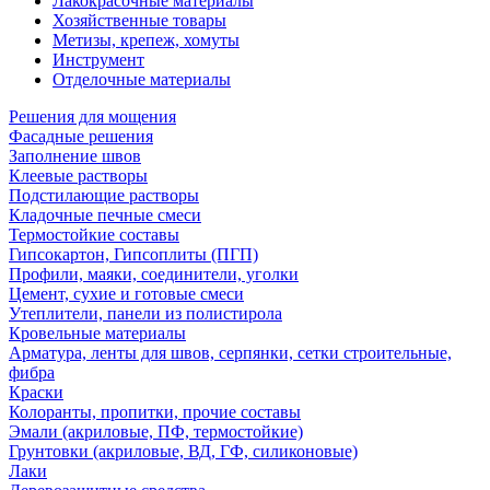
Лакокрасочные материалы
Хозяйственные товары
Метизы, крепеж, хомуты
Инструмент
Отделочные материалы
Решения для мощения
Фасадные решения
Заполнение швов
Клеевые растворы
Подстилающие растворы
Кладочные печные смеси
Термостойкие составы
Гипсокартон, Гипсоплиты (ПГП)
Профили, маяки, соединители, уголки
Цемент, сухие и готовые смеси
Утеплители, панели из полистирола
Кровельные материалы
Арматура, ленты для швов, серпянки, сетки строительные,
фибра
Краски
Колоранты, пропитки, прочие составы
Эмали (акриловые, ПФ, термостойкие)
Грунтовки (акриловые, ВД, ГФ, силиконовые)
Лаки