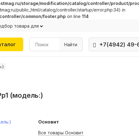
mag.ru/storage/modification/catalog/controller/product/pro
g.ru/public_html/catalog/controller/startup/error.php:34) in
controller/common/footer.php
on line
114
одбор товара для
+7(4942) 49-
аталог
Найти
:)
p1 (модель:)
Основит
Все товары Основит