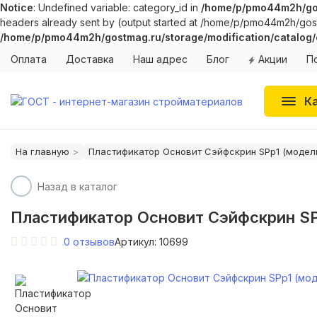
Notice
: Undefined variable: category_id in
/home/p/pmo44m2h/gost
headers already sent by (output started at /home/p/pmo44m2h/gostma
/home/p/pmo44m2h/gostmag.ru/storage/modification/catalog/
Оплата
Доставка
Наш адрес
Блог
Акции
П
К
На главную
Пластификатор Основит Сэйфскрин SPp1 (модель
Назад в каталог
Пластификатор Основит Сэйфскрин SP
0
отзывов
Артикул: 10699