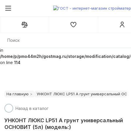
Notice
: Undefined variable: category_id in
/home/p/pmo44m2h/gostmag.ru/storage/modification/catalog/c
on line
662
Warning
: Cannot modify header information - headers
already sent by (output started at
/home/p/pmo44m2h/gostmag.ru/public_html/catalog/controller/start
in
/home/p/pmo44m2h/gostmag.ru/storage/modification/catalog/
on line
114
На главную
УНКОНТ ЛЮКС LP51 A грунт универсальный ОСНО
Назад в каталог
УНКОНТ ЛЮКС LP51 A грунт универсальный
ОСНОВИТ (5л) (модель:)